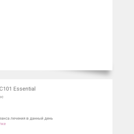
C101 Essential
ос
анса лечения в данный день
лке