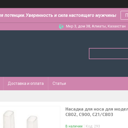
ля потенции.Уверенность и сила настоящего мужчины
П
Мкр 3, дом 38, Алматы, Казахстан
Доставка и оплата
Статьи
Насадка для носа для модел
С802, С900, С21/С803
В наличии
Код:
293