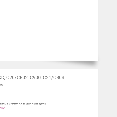
KD, С20/С802, С900, С21/С803
ос
анса лечения в данный день
лке