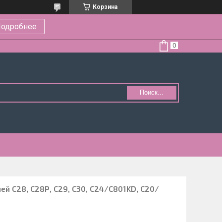
Корзина
одробнее
Поиск...
ей С28, С28Р, С29, С30, С24/С801KD, С20/