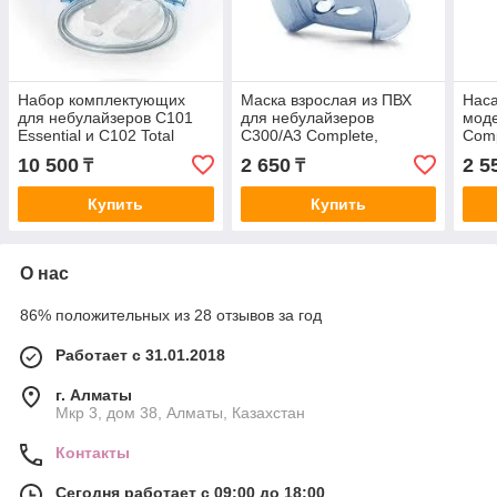
Набор комплектующих
Маска взрослая из ПВХ
Наса
для небулайзеров C101
для небулайзеров
мод
Essential и C102 Total
С300/A3 Complete,
Comp
DuoBaby, C102 Total, C101
C101
10 500
2 650
2 5
₸
₸
Essential
Купить
Купить
О нас
86% положительных из 28 отзывов за год
Работает с 31.01.2018
г. Алматы
Мкр 3, дом 38, Алматы, Казахстан
Контакты
Сегодня работает с 09:00 до 18:00