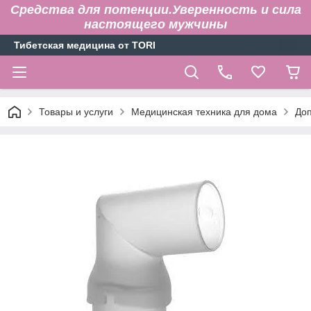
Средства для потенции.Уверенность и сила
настоящего мужчины
Тибетская медицина от TORI
Товары и услуги
Медицинская техника для дома
До