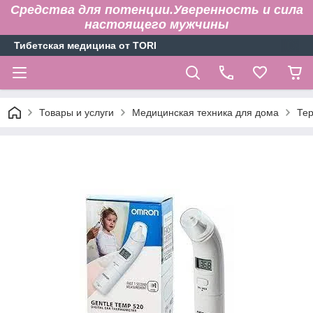
Средства для потенции.Уверенность и сила
настоящего мужчины
Тибетская медицина от TORI
Товары и услуги
Медицинская техника для дома
Те