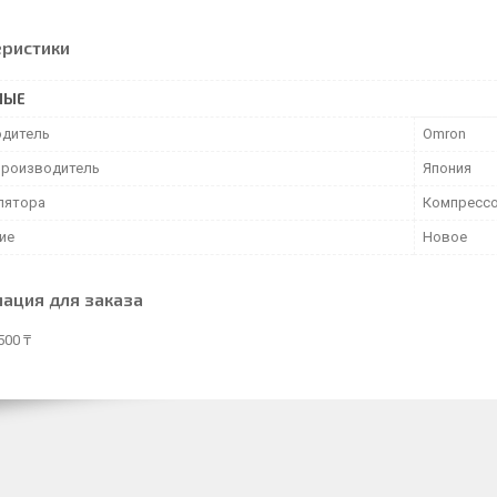
еристики
НЫЕ
дитель
Omron
производитель
Япония
алятора
Компресс
ие
Новое
ация для заказа
500 ₸