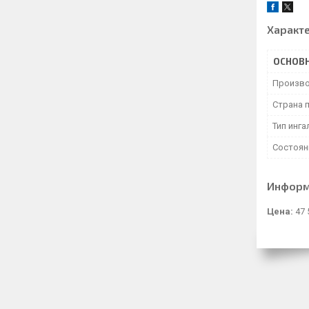
Характ
ОСНОВ
Произво
Страна 
Тип инг
Состоян
Информ
Цена:
47 