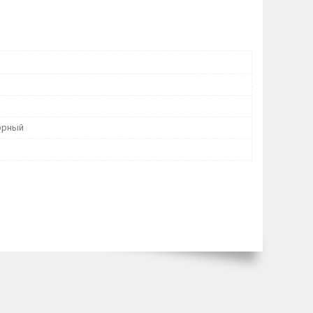
орный