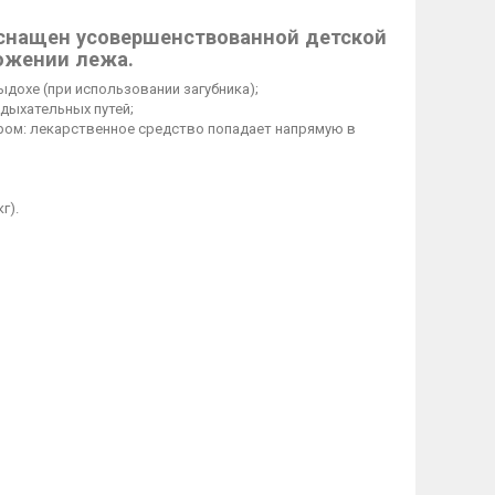
оснащен усовершенствованной детской
ложении лежа.
охе (при использовании загубника);
дыхательных путей;
ром: лекарственное средство попадает напрямую в
г).