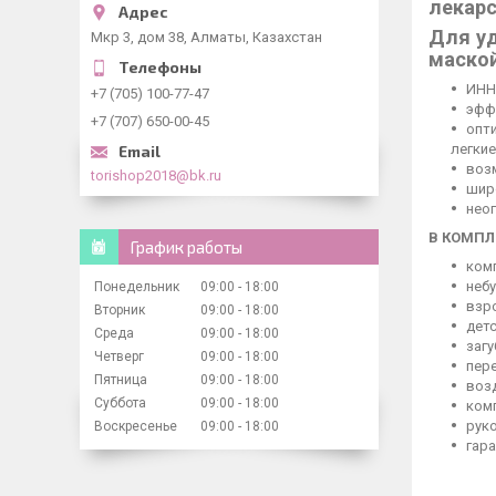
лекарс
Для у
Мкр 3, дом 38, Алматы, Казахстан
маской
ИНН
+7 (705) 100-77-47
эфф
+7 (707) 650-00-45
опт
легкие
воз
torishop2018@bk.ru
шир
неог
В КОМПЛ
График работы
ком
неб
Понедельник
09:00
18:00
взр
Вторник
09:00
18:00
дет
Среда
09:00
18:00
загу
Четверг
09:00
18:00
пер
Пятница
09:00
18:00
воз
Суббота
09:00
18:00
ком
рук
Воскресенье
09:00
18:00
гар