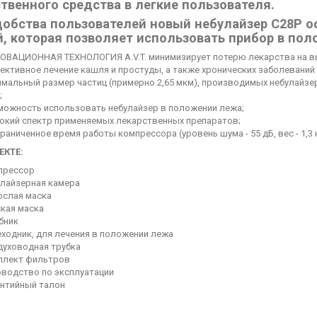
твенного средства в легкие пользователя.
добства пользователей новый небулайзер C28P 
, которая позволяет использовать прибор в по
ОВАЦИОННАЯ ТЕХНОЛОГИЯ A.V.T. минимизирует потерю лекарства на выд
ективное лечение кашля и простуды, а также хронических заболеваний 
имальный размер частиц (примерно 2,65 мкм), производимых небулайзе
;
можность использовать небулайзер в положении лежа;
окий спектр применяемых лекарственных препаратов;
раниченное время работы компрессора (уровень шума - 55 дБ, вес - 1,3 к
ЕКТЕ:
прессор
улайзерная камера
ослая маска
ская маска
бник
еходник, для лечения в положении лежа
духоводная трубка
плект фильтров
оводство по эксплуатации
антийный талон