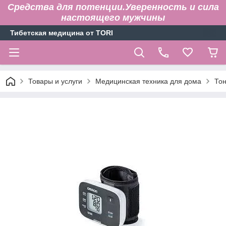
Средства для потенции.Уверенность и сила
настоящего мужчины
Тибетская медицина от TORI
Товары и услуги
Медицинская техника для дома
То