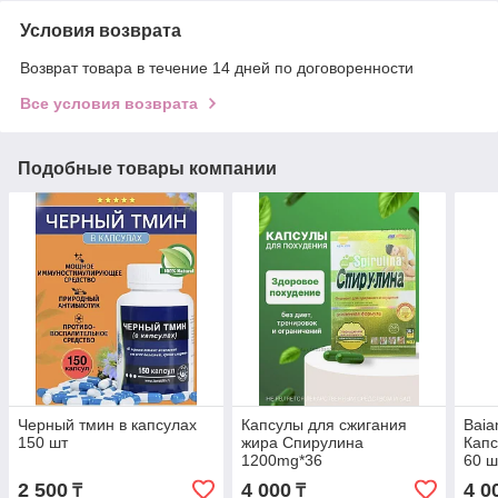
Условия возврата
Возврат товара в течение 14 дней по договоренности
Все условия возврата
Подобные товары компании
Черный тмин в капсулах
Капсулы для сжигания
Baia
150 шт
жира Спирулина
Капс
1200mg*36
60 ш
2 500
4 000
4 0
₸
₸