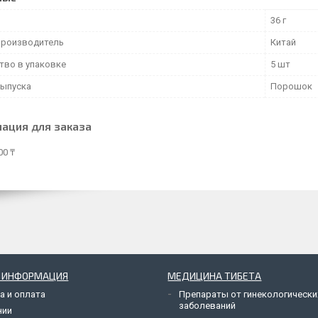
36 г
производитель
Китай
тво в упаковке
5 шт
ыпуска
Порошок
ация для заказа
00 ₸
Я ИНФОРМАЦИЯ
МЕДИЦИНА ТИБЕТА
а и оплата
Препараты от гинекологически
заболеваний
нии