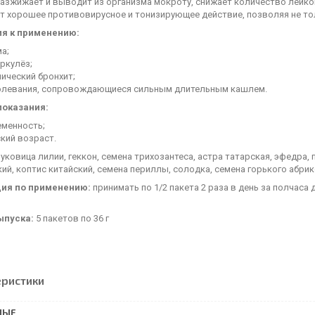
азжижает и выводит из организма мокроту, снижает количество лейкоц
 хорошее противовирусное и тонизирующее действие, позволяя не толь
я к применению:
а;
ркулёз;
ический бронхит;
олевания, сопровождающиеся сильным длительным кашлем.
показания:
еменность;
кий возраст.
уковица лилии, геккон, семена трихозантеса, астра татарская, эфедра,
ий, коптис китайский, семена периллы, солодка, семена горького абрик
ция по применению:
принимать по 1/2 пакета 2 раза в день за полчаса 
ыпуска:
5 пакетов по 36 г
еристики
НЫЕ