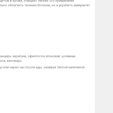
итов в крови, очищает лёгкие. Его применение
ко облегчить течение болезни, но и укрепить иммунитет.
 панцирь черепахи, офиопогон японский, шлемник
оса, киноварь.
до или через час после еды, запивая тёплой кипячёной