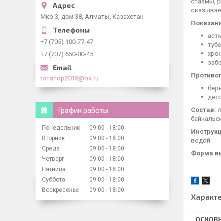
спазмы, р
оказывает
Мкр 3, дом 38, Алматы, Казахстан
Показани
астм
+7 (705) 100-77-47
тубе
хрон
+7 (707) 650-00-45
заб
Противо
torishop2018@bk.ru
бер
детс
График работы
Состав:
л
байкальск
Понедельник
09:00
18:00
Инструк
Вторник
09:00
18:00
водой.
Среда
09:00
18:00
Форма в
Четверг
09:00
18:00
Пятница
09:00
18:00
Суббота
09:00
18:00
Воскресенье
09:00
18:00
Характ
ОСНОВ