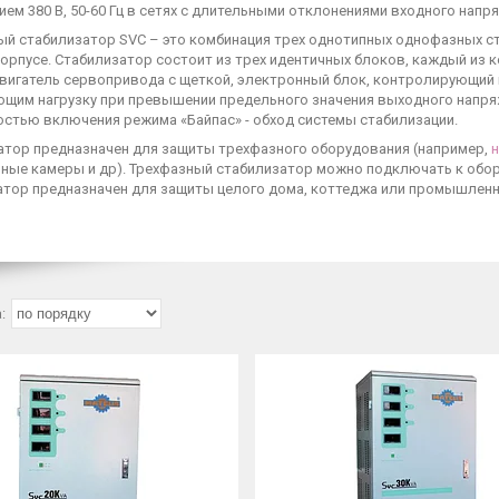
ем 380 В, 50-60 Гц в сетях с длительными отклонениями входного напряж
ый стабилизатор SVC – это комбинация трех однотипных однофазных с
корпусе. Стабилизатор состоит из трех идентичных блоков, каждый и
вигатель сервопривода с щеткой, электронный блок, контролирующий
щим нагрузку при превышении предельного значения выходного напря
стью включения режима «Байпас» - обход системы стабилизации.
атор предназначен для защиты трехфазного оборудования (например,
ные камеры и др). Трехфазный стабилизатор можно подключать к обор
атор предназначен для защиты целого дома, коттеджа или промышленно