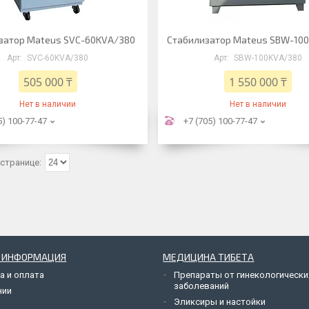
затор Mateus SVC-60KVA/380
Стабилизатор Mateus SBW-10
SVC-60KVA/380
SBW-100KVA/380
505 000 ₸
1 550 000 ₸
Нет в наличии
Нет в наличии
5) 100-77-47
+7 (705) 100-77-47
Я ИНФОРМАЦИЯ
МЕДИЦИНА ТИБЕТА
а и оплата
Препараты от гинекологически
заболеваний
нии
Эликсиры и настойки