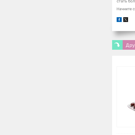
стать бо
Начните с
Дру