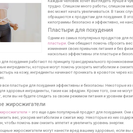
Каждый человек хочет выглядеть лучше и чу
трудно. Слишком много работы, слишком мног
вес может начать увеличиваться. В таких слу
обращаются к продуктам для похудения. В эт
килограммы безопасно и эффективно, не нан
Пластыри для похудения
Одним из самых популярных продуктов для п
пластыри
. Они обещают помочь сбросить вес
изменения своих привычек питания и без физи
насколько эффективны эти пластыри и безоп
 для похудения работают по принципу трансдермального проникновени
ые ингредиенты, которые могут помочь ускорить метаболизм и снизить
астырь на кожу, ингредиенты начинают проникать в кровоток через кож
ес.
е все пластыри для похудения эффективны и безопасны. Некоторые из 
ля здоровья ингредиенты, такие как эфедрин. Кроме того, они не могу
, если вы не будете следить за своим режимом питания и уровнем физи
е жиросжигатели
жиросжигатели
– это еще один популярный продукт для похудения. Они
изить вес, ускорив метаболизм и сжигая жир. Некоторые из них содер
н, чтобы помочь вам снизить аппетит и увеличить уровень энергии.
ощные жиросжигатели могут нанести вред вашему здоровью, если вы не