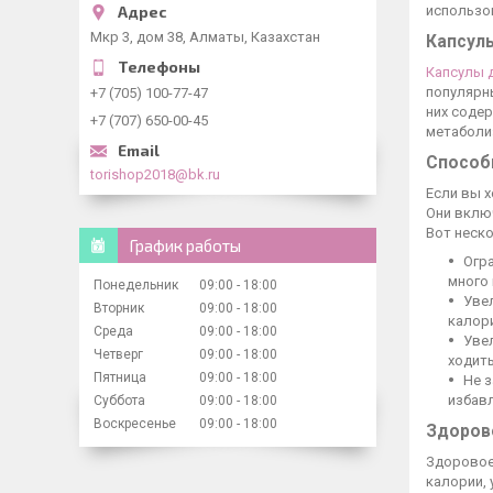
использо
Мкр 3, дом 38, Алматы, Казахстан
Капсул
Капсулы 
популярны
+7 (705) 100-77-47
них соде
+7 (707) 650-00-45
метаболи
Способ
torishop2018@bk.ru
Если вы 
Они вклю
Вот неско
График работы
Огра
много 
Понедельник
09:00
18:00
Уве
Вторник
09:00
18:00
калор
Среда
09:00
18:00
Уве
Четверг
09:00
18:00
ходить
Пятница
09:00
18:00
Не 
избавл
Суббота
09:00
18:00
Воскресенье
09:00
18:00
Здоров
Здоровое
калории,