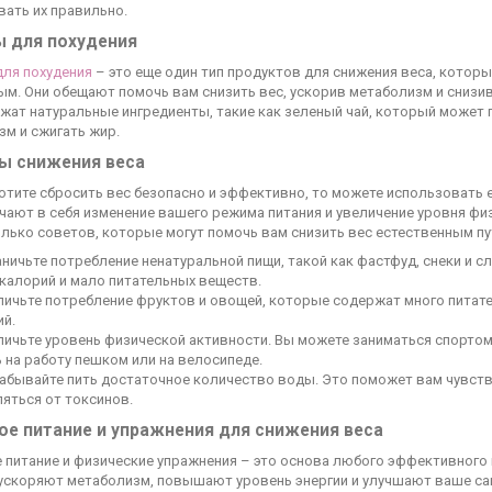
вать их правильно.
ы для похудения
для похудения
– это еще один тип продуктов для снижения веса, которы
м. Они обещают помочь вам снизить вес, ускорив метаболизм и снизив
ржат натуральные ингредиенты, такие как зеленый чай, который может
зм и сжигать жир.
ы снижения веса
хотите сбросить вес безопасно и эффективно, то можете использовать 
чают в себя изменение вашего режима питания и увеличение уровня фи
лько советов, которые могут помочь вам снизить вес естественным пу
ничьте потребление ненатуральной пищи, такой как фастфуд, снеки и с
калорий и мало питательных веществ.
личьте потребление фруктов и овощей, которые содержат много питат
ий.
личьте уровень физической активности. Вы можете заниматься спортом
 на работу пешком или на велосипеде.
забывайте пить достаточное количество воды. Это поможет вам чувств
яться от токсинов.
ое питание и упражнения для снижения веса
 питание и физические упражнения – это основа любого эффективного 
 ускоряют метаболизм, повышают уровень энергии и улучшают ваше са