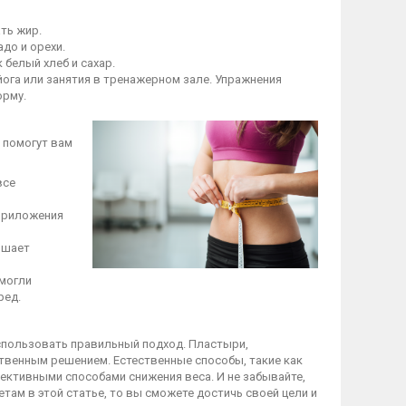
ть жир.
до и орехи.
 белый хлеб и сахар.
 йога или занятия в тренажерном зале. Упражнения
орму.
 помогут вам
все
 приложения
чшает
смогли
ред.
использовать правильный подход. Пластыри,
ственным решением. Естественные способы, такие как
ективными способами снижения веса. И не забывайте,
етам в этой статье, то вы сможете достичь своей цели и