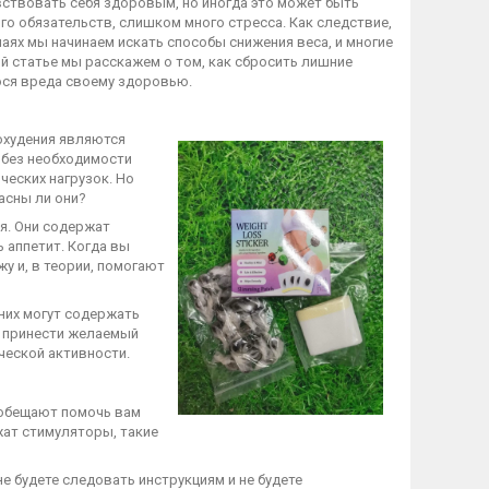
вствовать себя здоровым, но иногда это может быть
о обязательств, слишком много стресса. Как следствие,
чаях мы начинаем искать способы снижения веса, и многие
ой статье мы расскажем о том, как сбросить лишние
ося вреда своему здоровью.
охудения являются
 без необходимости
ческих нагрузок. Но
асны ли они?
я. Они содержат
 аппетит. Когда вы
у и, в теории, помогают
них могут содержать
т принести желаемый
ческой активности.
 обещают помочь вам
жат стимуляторы, такие
 будете следовать инструкциям и не будете