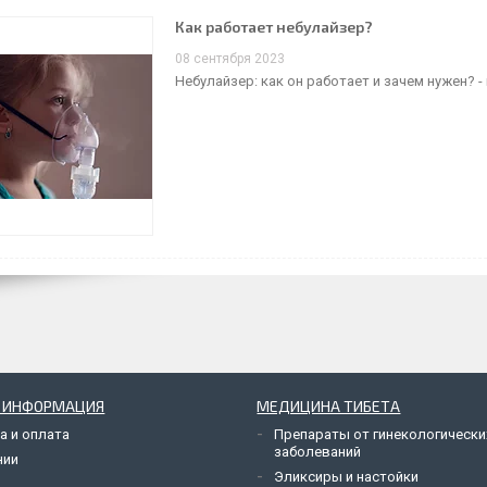
Как работает небулайзер?
08 сентября 2023
Небулайзер: как он работает и зачем нужен? 
Я ИНФОРМАЦИЯ
МЕДИЦИНА ТИБЕТА
а и оплата
Препараты от гинекологически
заболеваний
нии
Эликсиры и настойки