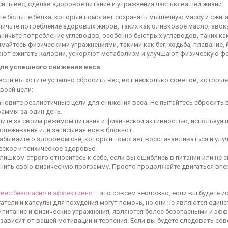
ить вес, сделав здоровое питание и упражнения частью вашей жизни:
те больше белка, который помогает сохранять мышечную массу и сжига
личьте потребление здоровых жиров, таких как оливковое масло, авока
ничьте потребление углеводов, особенно быстрых углеводов, таких как
майтесь физическими упражнениями, такими как бег, ходьба, плавание,
ают сжигать калории, ускоряют метаболизм и улучшают физическую ф
ля успешного снижения веса
если вы хотите успешно сбросить вес, вот несколько советов, которые
воей цели:
новите реалистичные цели для снижения веса. Не пытайтесь сбросить 
аммы за один день.
дите за своим режимом питания и физической активностью, используя
слеживания или записывая все в блокнот.
забывайте о здоровом сне, который помогает восстанавливаться и улу
ское и психическое здоровье.
лишком строго относитесь к себе, если вы ошиблись в питании или не 
нить свою физическую программу. Просто продолжайте двигаться впе
 вес безопасно и эффективно
– это совсем несложно, если вы будете 
тели и капсулы для похудения могут помочь, но они не являются един
 питание и физические упражнения, являются более безопасными и эфф
 зависит от вашей мотивации и терпения. Если вы будете следовать сов