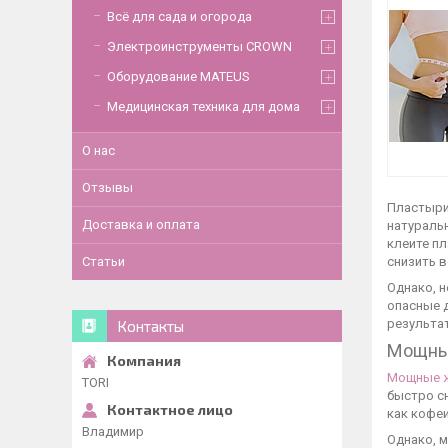
Всё для сада и огорода
Электроинструменты CROWN
Оборудование MATEUS
Медицинская техника для дома
О нас
Отзывы
Пластыри
Доставка и оплата
натуральн
клеите пл
Статьи
снизить в
Однако, н
опасные д
результат
Контакты
Мощны
Мощные 
TORI
быстро сн
как кофеи
Владимир
Однако, м