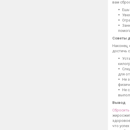
вам сброс
Ешь
Уве
Огра
Зани
помог
Советы д
Наконец, 
достичь с
Уста
килогр
Сле
для от
Не 
физиче
Не с
выпол
Вывод
Сбросить
жиросжига
здоровое
что успех